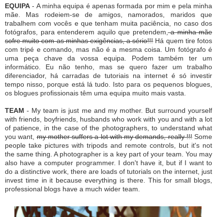
EQUIPA
- A minha equipa é apenas formada por mim e pela minha
mãe. Mas rodeiem-se de amigos, namorados, maridos que
trabalhem com vocês e que tenham muita paciência, no caso dos
fotógrafos, para entenderem aquilo que pretendem,
a minha mãe
sofre muito com as minhas exigências, a sério!!!
Há quem tire fotos
com tripé e comando, mas não é a mesma coisa. Um fotógrafo é
uma peça chave da vossa equipa. Podem também ter um
informático. Eu não tenho, mas se quero fazer um trabalho
diferenciador, há carradas de tutoriais na internet é só investir
tempo nisso, porque está lá tudo. Isto para os pequenos blogues,
os blogues profissionais têm uma equipa muito mais vasta.
TEAM
- My team is just me and my mother. But surround yourself
with friends, boyfriends, husbands who work with you and with a lot
of patience, in the case of the photographers, to understand what
you want,
my mother suffers a lot with my demands, really !!!
Some
people take pictures with tripods and remote controls, but it's not
the same thing.
A photographer is a key part of your team.
You may
also have a computer programmer.
I don't have it, but if I want to
do a distinctive work, there are loads of tutorials on the internet, just
invest time in it because everything is there.
This for small blogs,
professional blogs have a much wider team.