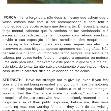
FORÇA
- Ter a força para não desistir, mesmo que achem que o
vosso esforço não está a ser recompensado e nem tem a
notoriedade que vocês acham que deveria ter. É necessária muita
força mental, sabendo que "o caminho se faz caminhando" e à
excepção das actrizes que têm blogues com retorno imediato
devido à sua exposição pública, acreditem, têm máquinas de
marketing a trabalharem para elas, nem sequer são elas que
escrevem os seus blogues, apenas aparecem nas fotografias. Não
pensem que quando vou fotografar tenho sempre uma história na
cabeça, por vezes tenho fotos em arquivo a aguardar ou maturar
uma ideia para elas. Por exemplo este post foi o que vi que me deu
esta ideia de tema. Eu não sabia exactamente o que iria ver. Neste
caso utilizei a característica da Velocidade de raciocínio.
STRENGTH
- Have the strength not to give up, even if you feel
your effort is not being rewarded and you don't have the notoriety
that you think you should have.
It takes a lot of mental strength,
knowing that the "paths are made by walking," and with the
exception of the actresses who have immediately returned in their
blogs because of their public exposure, believe me, they have
marketing machines working for them, they don't do the writting
work
, they only appear in the photos.
Don't think that when I go to