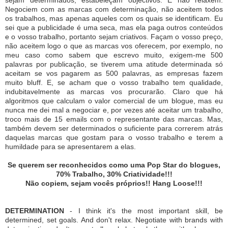
Negociem com as marcas com determinação, não aceitem todos
os trabalhos, mas apenas aqueles com os quais se identificam. Eu
sei que a publicidade é uma seca, mas ela paga outros conteúdos
e o vosso trabalho, portanto sejam criativos. Façam o vosso preço,
não aceitem logo o que as marcas vos oferecem, por exemplo, no
meu caso como sabem que escrevo muito, exigem-me 500
palavras por publicação, se tiverem uma atitude determinada só
aceitam se vos pagarem as 500 palavras, as empresas fazem
muito bluff. E, se acham que o vosso trabalho tem qualidade,
indubitavelmente as marcas vos procurarão. Claro que há
algoritmos que calculam o valor comercial de um blogue, mas eu
nunca me dei mal a negociar e, por vezes até aceitar um trabalho,
troco mais de 15 emails com o representante das marcas. Mas,
também devem ser determinados o suficiente para correrem atrás
daquelas marcas que gostam para o vosso trabalho e terem a
humildade para se apresentarem a elas.
Se querem ser reconhecidos como uma Pop Star do blogues,
70% Trabalho, 30% Criatividade!!!
Não copiem, sejam vocês próprios!! Hang Loose!!!
DETERMINATION
- I think it's the most important skill, be
determined, set goals.
And don't relax.
Negotiate with brands with