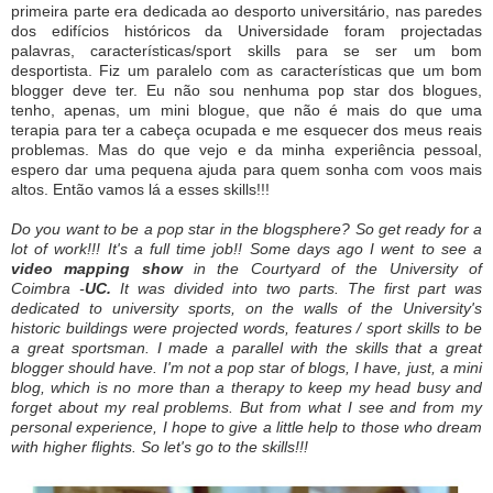
primeira parte era dedicada ao desporto universitário, nas paredes
dos edifícios históricos da Universidade foram projectadas
palavras, características/sport skills para se ser um bom
desportista. Fiz um paralelo com as características que um bom
blogger deve ter. Eu não sou nenhuma pop star dos blogues,
tenho, apenas, um mini blogue, que não é mais do que uma
terapia para ter a cabeça ocupada e me esquecer dos meus reais
problemas. Mas do que vejo e da minha experiência pessoal,
espero dar uma pequena ajuda para quem sonha com voos mais
altos. Então vamos lá a esses skills!!!
Do you want to be a pop star in the blogsphere? So get ready for a
lot of work!!! It's a full time job!! Some days ago I went to see a
video mapping show
in the Courtyard of the University of
Coimbra -
UC.
It was divided into two parts. The first part was
dedicated to university sports, on the walls of the University's
historic buildings were projected words, features / sport skills to be
a great sportsman. I made a parallel with the skills that a great
blogger should have. I'm not a pop star of blogs, I have, just, a mini
blog, which is no more than a therapy to keep my head busy and
forget about my real problems. But from what I see and from my
personal experience, I hope to give a little help to those who dream
with higher flights. So let's go to the skills!!!