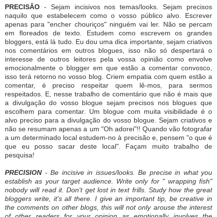
PRECISÂO
- Sejam incisivos nos temas/looks. Sejam precisos
naquilo que estabelecem como o vosso público alvo. Escrever
apenas para "encher chouriços" ninguém vai ler. Não se percam
em floreados de texto. Estudem como escrevem os grandes
bloggers, está lá tudo. Eu dou uma dica importante, sejam criativos
nos comentários em outros blogues, isso não só despertará o
interesse de outros leitores pela vossa opinião como envolve
emocionalmente o blogger em que estão a comentar convosco,
isso terá retorno no vosso blog. Criem empatia com quem estão a
comentar, é preciso respeitar quem lê-mos, para sermos
respeitados. E, nesse trabalho de comentário que não é mais que
a divulgação do vosso blogue sejam precisos nos blogues que
escolhem para comentar. Um blogue com muita visibilidade é o
alvo preciso para a divulgação do vosso blogue. Sejam criativos e
não se resumam apenas a um "Oh adorei"!! Quando vão fotografar
a um determinado local estudem-no à precisão e, pensem "o que é
que eu posso sacar deste local". Façam muito trabalho de
pesquisa!
PRECISION
- Be incisive in issues/looks.
Be precise in what you
establish as your target audience.
Write only for " wrapping fish"
nobody will read it.
Don't get lost in text frills.
Study how the great
bloggers write, it's all there.
I give an important tip, be creative in
the comments on other blogs, this will not only arouse the interest
of other readers for your opinion as emotionally involves the