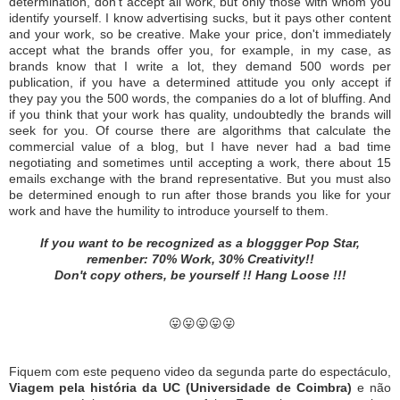
determination, don't accept all work, but only those with whom you
identify yourself.
I know advertising sucks, but it pays other content
and your work, so be creative.
Make your price, don't immediately
accept what the brands offer you, for example, in my case, as
brands know that I write a lot, they demand 500 words per
publication, if you have a determined attitude you only accept if
they pay you the 500 words, the
companies do a lot of bluffing.
And
if you think that your work has quality, undoubtedly the brands will
seek for you.
Of course there are algorithms that calculate the
commercial value of a blog, but I have never had a bad time
negotiating and sometimes until accepting a work, there about 15
emails exchange with the brand representative.
But you must also
be determined enough to run after those brands you like for your
work and have the humility to introduce yourself to them.
If you want to be recognized as a bloggger Pop Star,
remenber: 70% Work, 30% Creativity!!
Don't copy others, be yourself !!
Hang Loose !!!
😛😛😛😛😛
Fiquem com este pequeno video da segunda parte do espectáculo,
Viagem pela história da UC (Universidade de Coimbra)
e não