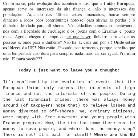
União Europeia
Confirma-se, pela evolução dos acontecimentos, que a
,
apenas serve os interesses da alta finança e, não o interesses das
populações. Aquando das últimas crises financeiras, houve sempre
dinheiro a rodos (dos contribuintes note-se) para aliviar as perdas e o
dinheiro desviado para off-shores. Nós cidadãos comuns contentávamo-
nos com a liberdade de circulação e os jovens com o Erasmus e, pouco
mais. Agora, chegou o tempo de
ter que haver
dinheiro para salvar as
Onde estão
pessoas e, onde pára o dinheiro? Não há! É cada um por si!
os líderes da UE?
Não estão! Passado este tormento, porque acredito que
uma tempestade não dura para sempre, nada mais vai ser igual. Pra mim
E para vocês???
não!
Today I just want to leave you a thought:
It's confirmed by the evolution of events that the
European Union only serves the interests of high
finance and not the interests of the people. During
the last financial crises, there was always money
around (of taxpayers note that) to relieve losses and
money diverted to off-shores. We, ordinary citizens,
were happy with free movement and young people with
Erasmus program. Now, the time has come there must be
money to save people, and where does the money stop?
There is not! It's each for itself!
Where are the EU