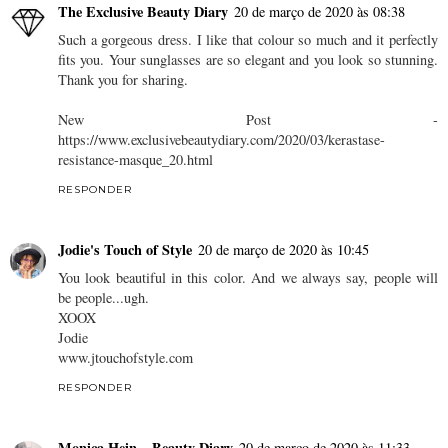
The Exclusive Beauty Diary
20 de março de 2020 às 08:38
Such a gorgeous dress. I like that colour so much and it perfectly
fits you. Your sunglasses are so elegant and you look so stunning.
Thank you for sharing.
New Post -
https://www.exclusivebeautydiary.com/2020/03/kerastase-
resistance-masque_20.html
RESPONDER
Jodie's Touch of Style
20 de março de 2020 às 10:45
You look beautiful in this color. And we always say, people will
be people...ugh.
XOOX
Jodie
www.jtouchofstyle.com
RESPONDER
Monica Hein ~ Beauty Diary
20 de março de 2020 às 11:33