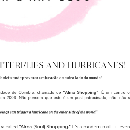
UTTERFLIES AND HURRICANES!
rboleta pode provocar um furacão do outro lado do mundo"
cidade de Coimbra, chamado de
"Alma Shopping"
. É um centro c
em 2006. Não pensem que este é um post patrocinado, não, não se
s wings can trigger a hurricane on the other side of the world”
ra called
“Alma (Soul) Shopping.”
It’s a modern mall—it eve