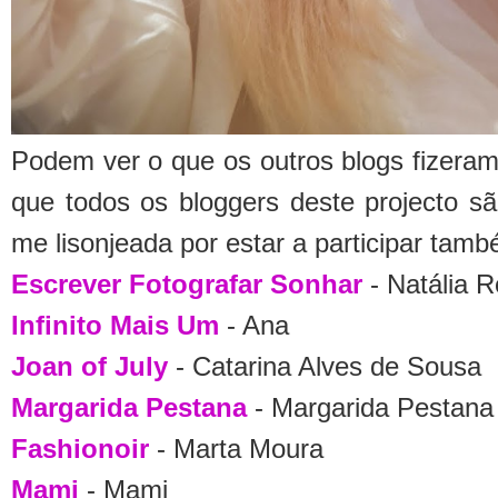
Podem ver o que os outros blogs fizeram
que todos os bloggers deste projecto são
me lisonjeada por estar a participar tamb
Escrever Fotografar Sonhar
- Natália R
Infinito Mais Um
- Ana
Joan of July
- Catarina Alves de Sousa
Margarida Pestana
- Margarida Pestana
Fashionoir
- Marta Moura
Mami
- Mami