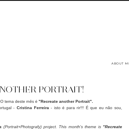
ABOUT M
NOTHER PORTRAIT!
. O tema deste mês é
"Recreate another Portrait".
ortugal -
Cristina Ferreira
- isto é para rir!!! É que eu não sou,
a
(Portrait+Photografy) project. This month's theme is
"Recreate