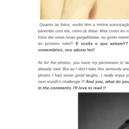
Quanto às fotos, vocês têm a minha autorizaçã
parecido com ela, como já disse. Mas como eu n
fotos dei umas boas gargalhadas, eu gosto mesmo 
do próximo mês!!!
E vocês o que acham?? 
comentários, vou adorar ler!!
As for the photos, you have my permission to lau
already said. But as I don't take this seriously an
photos I had some good laughs, I really enjoy par
next month's challenge !!!
And you, what do you
in the comments, I'll love to read !!