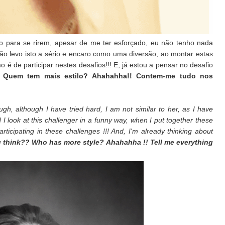
o para se rirem, apesar de me ter esforçado, eu não tenho nada
ão levo isto a sério e encaro como uma diversão, ao montar estas
é de participar nestes desafios!!! E, já estou a pensar no desafio
Quem tem mais estilo? Ahahahha!! Contem-me tudo nos
gh, although I have tried hard, I am not similar to her, as I have
d I look at this challenger in a funny way, when I put together these
ticipating in these challenges !!! And, I'm already thinking about
 think?? Who has more style? Ahahahha !! Tell me everything