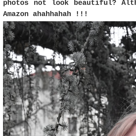
photos not look beautiful? Alt
Amazon ahahhahah !!!