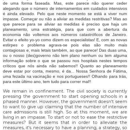
de uma forma faseada. Mas, este parece não querer ceder
alegando que o número de internamentos em cuidados intensivos
é ainda elevado. Pelo que neste momento se está a viver num
impasse. Começar ou não a aliviar as medidas restritivas? Mas ao
que parece para se aliviar as medidas é preciso que haja um
planeamento, uma estratégia, para que com a abertura da
economia não voltemos aos números catastróficos de Janeiro.
Evitar o efeito yo-yo como dizem os especialistas! E, com as novas
estirpes o problema agrava-se pois elas são muito mais
contagiosas e, mais letais também, ao que parece! Das duas uma,
ou o nosso (des)governo não tem plano nenhum ou tem alguma
informação sobre o que se passou nos hospitais nestes tempos
críticos que nós ainda não sabemos!! Quanto ao planeamento
deve estar por conta, mesmo, é da... Nossa Senhora de Fátima,
uma fezada na vacinação e nos portugueses!! Olhando para trás,
para este último ano, tem tudo para correr mal!!
We remain in confinement. The civil society is currently
pressing the government to start opening schools in a
phased manner. However, the government doesn't seem
to want to give up claiming that the number of intensive
care admissions is still high. So at this moment, we are
living in an impasse. To start or not to ease the restrictive
measures? But it seems that in order to alleviate the
measures, it's necessary to have a planning, a strategy, so