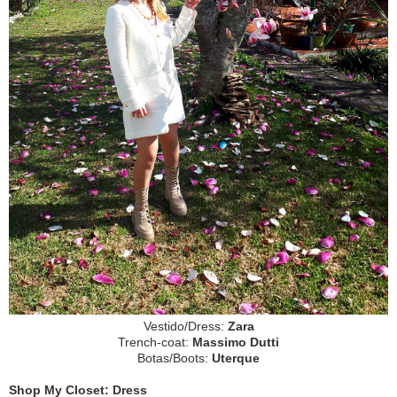
Vestido/Dress:
Zara
Trench-coat:
Massimo Dutti
Botas/Boots:
Uterque
Shop My Closet: Dress