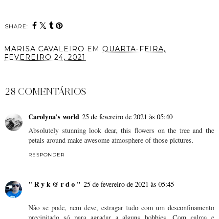
SHARE:
MARISA CAVALEIRO
EM
QUARTA-FEIRA,
FEVEREIRO 24, 2021
PARTILHAR
28 COMENTÁRIOS
Carolyna's world
25 de fevereiro de 2021 às 05:40
Absolutely stunning look dear, this flowers on the tree and the
petals around make awesome atmosphere of those pictures.
RESPONDER
" R y k @ r d o "
25 de fevereiro de 2021 às 05:45
Não se pode, nem deve, estragar tudo com um desconfinamento
precipitado só para agradar a alguns hobbies. Com calma e