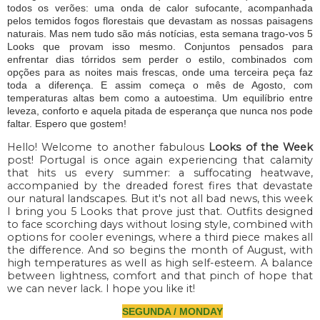
todos os verões: uma onda de calor sufocante, acompanhada
pelos temidos fogos florestais que devastam as nossas paisagens
naturais. Mas nem tudo são más notícias, esta semana trago-vos 5
Looks que provam isso mesmo. Conjuntos pensados para
enfrentar dias tórridos sem perder o estilo, combinados com
opções para as noites mais frescas, onde uma terceira peça faz
toda a diferença. E assim começa o mês de Agosto, com
temperaturas altas bem como a autoestima. Um equilíbrio entre
leveza, conforto e aquela pitada de esperança que nunca nos pode
faltar. Espero que gostem!
Hello! Welcome to another fabulous
Looks of the Week
post! Portugal is once again experiencing that calamity
that hits us every summer: a suffocating heatwave,
accompanied by the dreaded forest fires that devastate
our natural landscapes. But it's not all bad news, this week
I bring you 5 Looks that prove just that. Outfits designed
to face scorching days without losing style, combined with
options for cooler evenings, where a third piece makes all
the difference. And so begins the month of August, with
high temperatures as well as high self-esteem. A balance
between lightness, comfort and that pinch of hope that
we can never lack. I hope you like it!
SEGUNDA / MONDAY