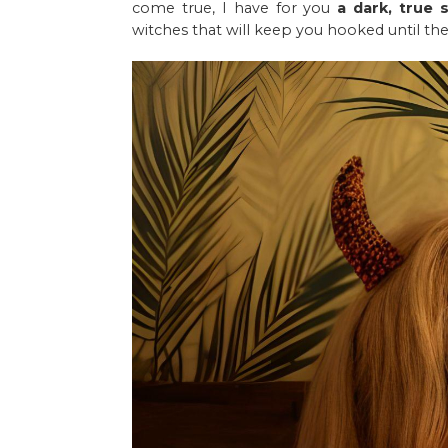
come true, I have for you
a dark, true
witches that will keep you hooked until th