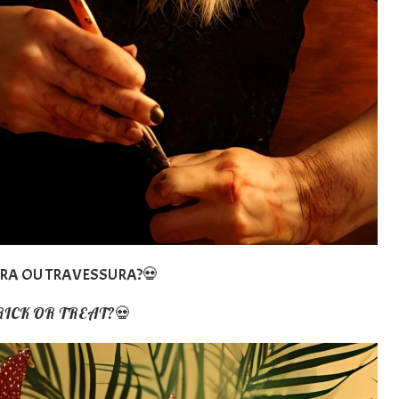
RA OU TRAVESSURA?💀
RICK OR TREAT?💀