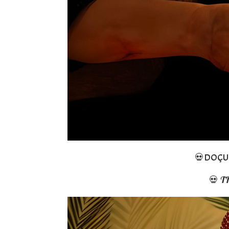
💀DOÇU
💀 T