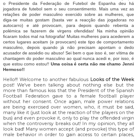
o Presidente da Federação de Futebol de Espanha deu há
jogadora de futebol sem o seu consentimento. Mais uma vez as
relações de poder masculino exercido sobre as mulheres, que
diga-se muitas gostam (basta ver a reacção das jogadoras no
autocarro) e até provocam, para depois quando rebenta a
polémica se fazerem de virgens ofendidas! Na minha opinião
ficaram todos mal na fotografia! Muitas mulheres para acederem a
certos lugares aceitam (e provocam) este tipo de comportamento
masculino, depois quando já não precisam apontam o dedo
acusador de assédio ou abuso! Sei bem o que isso é, ser vítima de
chantagem do poder masculino ao qual nunca acedi e, por isso, é
que estou como estou!!
Uma coisa é certa não me chamo Jenni
Hermoso!!
Hello!!! Welcome to another fabulous
Looks of the Week
post! We've been talking about nothing else but the
more than famous kiss that the President of the Spanish
Football Federation gave to a female football player
without her consent. Once again, male power relations
are being exercised over women, who, it must be said,
many like it (just look at the reaction of the players on the
bus) and even provoke it, only to play the offended virgin
when the controversy breaks out! In my opinion, they all
look bad! Many women accept (and provoke) this type of
male behavior in order to gain access to certain places,