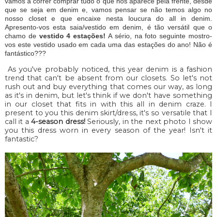
vamos a correr comprar tudo o que nos aparece pela frente, desde
que se seja em denim e, vamos pensar se não temos algo no
nosso closet e que encaixe nesta loucura do all in denim.
Apresento-vos esta saia/vestido em denim, é tão versátil que o
chamo de
vestido 4 estações!
A sério, na foto seguinte mostro-
vos este vestido usado em cada uma das estações do ano! Não é
fantástico???
As you've probably noticed, this year denim is a fashion
trend that can't be absent from our closets. So let's not
rush out and buy everything that comes our way, as long
as it's in denim, but let's think if we don't have something
in our closet that fits in with this all in denim craze. I
present to you this denim skirt/dress, it's so versatile that I
call it a
4-season dress!
Seriously, in the next photo I show
you this dress worn in every season of the year! Isn't it
fantastic?