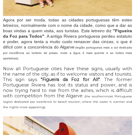
Agora por ser moda, todas as cidades portuguesas têm estes
letreiros, normalmente com o nome da cidade, como que a dar as
boas vindas a quem visita, aos turistas. Este letreiro diz
"Figueira
da Foz para Todos"
. A antiga Riviera portuguesa perdeu estatuto
e poder, agora tenta a muito custo renascer das cinzas, o que é
difícil com a concorrência do Algarve
(região portuguesa mais a sul dedicada
por excelência ao turismo de praias, onde a água é mais quente e as noites mais
apelativas).
Now all Portuguese cities have these signs, usually with
the name of the city, as if to welcome visitors and tourists.
This sign says
"Figueira da Foz for All"
. The former
Portuguese Riviera has lost its status and power, and is
now trying hard to rise from the ashes, which is difficult
with competition from the Algarve
(the southernmost Portuguese
region dedicated par excellence to beach tourism, where the water is warmer and
the nights more appealing).