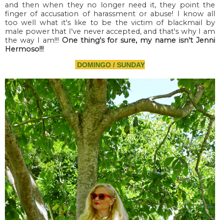
and then when they no longer need it, they point the
finger of accusation of harassment or abuse! I know all
too well what it's like to be the victim of blackmail by
male power that I've never accepted, and that's why I am
the way I am!!!
One thing's for sure, my name isn't Jenni
Hermoso!!!
DOMINGO / SUNDAY