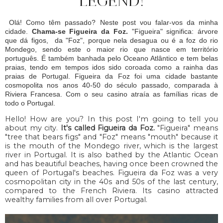
LEGEND!
Olá! Como têm passado? Neste post vou falar-vos da minha
cidade.
Chama-se Figueira da Foz.
"Figueira" significa: árvore
que dá figos, da "Foz", porque nela desagua ou é a foz do rio
Mondego, sendo este o maior rio que nasce em território
português. É também banhada pelo Oceano Atlântico e tem belas
praias, tendo em tempos idos sido coroada como a rainha das
praias de Portugal. Figueira da Foz foi uma cidade bastante
cosmopolita nos anos 40-50 do século passado, comparada à
Riviera Francesa. Com o seu casino atraía as famílias ricas de
todo o Portugal.
Hello! How are you? In this post I'm going to tell you
about my city.
It's called Figueira da Foz.
"Figueira" means
"tree that bears figs" and "Foz" means "mouth" because it
is the mouth of the Mondego river, which is the largest
river in Portugal. It is also bathed by the Atlantic Ocean
and has beautiful beaches, having once been crowned the
queen of Portugal's beaches. Figueira da Foz was a very
cosmopolitan city in the 40s and 50s of the last century,
compared to the French Riviera. Its casino attracted
wealthy families from all over Portugal.