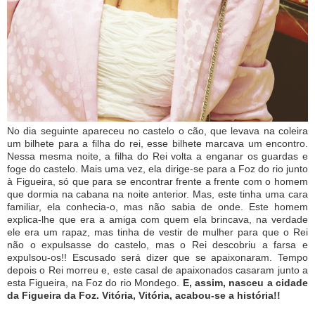
No dia seguinte apareceu no castelo o cão, que levava na coleira
um bilhete para a filha do rei, esse bilhete marcava um encontro.
Nessa mesma noite, a filha do Rei volta a enganar os guardas e
foge do castelo. Mais uma vez, ela dirige-se para a Foz do rio junto
à Figueira, só que para se encontrar frente a frente com o homem
que dormia na cabana na noite anterior. Mas, este tinha uma cara
familiar, ela conhecia-o, mas não sabia de onde. Este homem
explica-lhe que era a amiga com quem ela brincava, na verdade
ele era um rapaz, mas tinha de vestir de mulher para que o Rei
não o expulsasse do castelo, mas o Rei descobriu a farsa e
expulsou-os!! Escusado será dizer que se apaixonaram. Tempo
depois o Rei morreu e, este casal de apaixonados casaram junto a
esta Figueira, na Foz do rio Mondego.
E, assim, nasceu a cidade
da Figueira da Foz. Vitória, Vitória, acabou-se a história!!