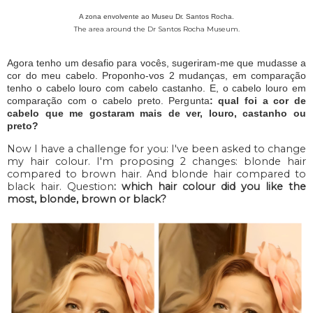
A zona envolvente ao Museu Dr. Santos Rocha.
The area around the Dr Santos Rocha Museum.
Agora tenho um desafio para vocês, sugeriram-me que mudasse a
cor do meu cabelo. Proponho-vos 2 mudanças, em comparação
tenho o cabelo louro com cabelo castanho. E, o cabelo louro em
comparação com o cabelo preto. Pergunta
: qual foi a cor de
cabelo que me gostaram mais de ver, louro, castanho ou
preto?
Now I have a challenge for you: I've been asked to change
my hair colour. I'm proposing 2 changes: blonde hair
compared to brown hair. And blonde hair compared to
black hair. Question
: which hair colour did you like the
most, blonde, brown or black?