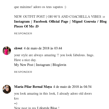
que máximo! adoro os teus sapatos :)
NEW OUTFIT POST | OH 90’S AND COACHELLA VIBES :o
Instagram
∫
Facebook Official Page
∫
Miguel Gouveia / Blog
Pieces Of Me :D
RESPONDER
shwet
4 de maio de 2018 às 03:44
your style are always amazing !! you look fabulous. hugs.
Have a nice day.
My New Post
|
Instagram
|
Bloglovin
RESPONDER
María Pilar Bernal Maya
4 de maio de 2018 às 04:54
you look amazing in this look, I already adore old doors
kss
=)
New post in my
Lifestyle Blog
!