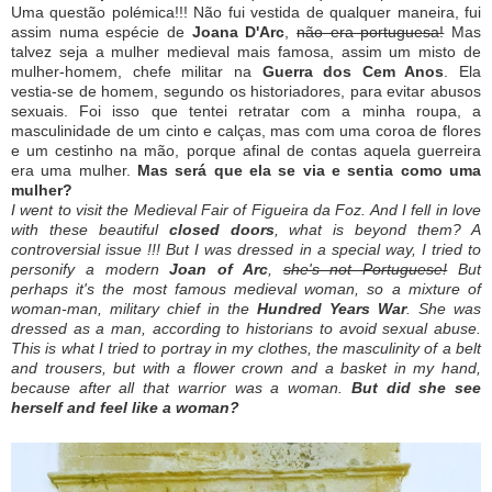
Uma questão polémica!!! Não fui vestida de qualquer maneira, fui
assim numa espécie de
Joana D'Arc
,
não era portuguesa!
Mas
talvez seja a mulher medieval mais famosa, assim um misto de
mulher-homem, chefe militar na
Guerra dos Cem Anos
. Ela
vestia-se de homem, segundo os historiadores, para evitar abusos
sexuais. Foi isso que tentei retratar com a minha roupa, a
masculinidade de um cinto e calças, mas com uma coroa de flores
e um cestinho na mão, porque afinal de contas aquela guerreira
era uma mulher.
Mas será que ela se via e sentia como uma
mulher?
I went to visit the Medieval Fair of Figueira da Foz.
And I fell in love
with these beautiful
closed doors
, what is beyond them?
A
controversial issue !!!
But I was dressed in a special way, I tried to
personify a modern
Joan of Arc
,
she's not Portuguese!
But
perhaps it's the most famous medieval woman, so a mixture of
woman-man, military chief in the
Hundred Years War
.
She was
dressed as a man, according to historians to avoid sexual abuse.
This is what I tried to portray in my clothes, the masculinity of a belt
and trousers, but with a flower crown and a basket in my hand,
because after all that warrior was a woman.
But did she see
herself and feel like a woman?