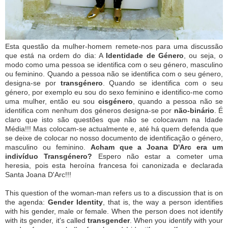
Esta questão da mulher-homem remete-nos para uma discussão
que está na ordem do dia: A
Identidade de Género
, ou seja, o
modo como uma pessoa se identifica com o seu género, masculino
ou feminino. Quando a pessoa não se identifica com o seu género,
designa-se por
transgénero
. Quando se identifica com o seu
género, por exemplo eu sou do sexo feminino e identifico-me como
uma mulher, então eu sou
cisgénero
, quando a pessoa não se
identifica com nenhum dos géneros designa-se por
não-binário
. É
claro que isto são questões que não se colocavam na Idade
Média!!! Mas colocam-se actualmente e, até há quem defenda que
se deixe de colocar no nosso documento de identificação o género,
masculino ou feminino.
Acham que a Joana D'Arc era um
indivíduo Transgénero?
Espero não estar a cometer uma
heresia, pois esta heroína francesa foi canonizada e declarada
Santa Joana D'Arc!!!
This question of the woman-man refers us to a discussion that is on
the agenda:
Gender Identity
, that is, the way a person identifies
with his gender, male or female.
When the person does not identify
with its gender, it's called
transgender
.
When you identify with your