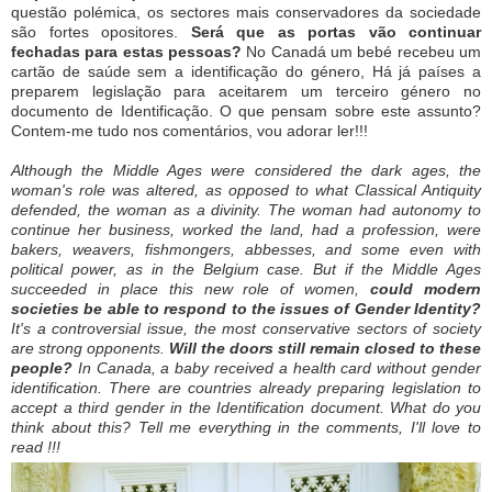
questão polémica, os sectores mais conservadores da sociedade
são fortes opositores.
Será que as portas vão continuar
fechadas para estas pessoas?
No Canadá um bebé recebeu um
cartão de saúde sem a identificação do género, Há já países a
preparem legislação para aceitarem um terceiro género no
documento de Identificação. O que pensam sobre este assunto?
Contem-me tudo nos comentários, vou adorar ler!!!
Although the Middle Ages were considered the dark ages, the
woman's role was altered, as opposed to what Classical Antiquity
defended, the woman as a divinity.
The woman had autonomy to
continue her business, worked the land, had a profession, were
bakers, weavers, fishmongers, abbesses, and some even with
political power, as in the Belgium case.
But if the Middle Ages
succeeded in place this new role of women,
could modern
societies be able to respond to the issues of Gender Identity?
It's a controversial issue, the most conservative sectors of society
are strong opponents.
Will the doors still remain closed to these
people?
In Canada, a baby received a health card without gender
identification. There are countries already preparing legislation to
accept a third gender in the Identification document.
What do you
think about this?
Tell me everything in the comments, I'll love to
read !!!