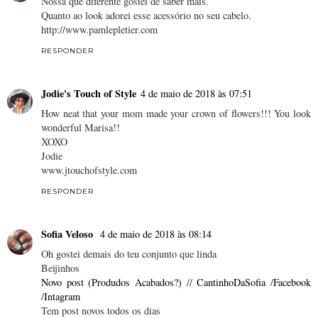
Nossa que diferente gostei de saber mais.
Quanto ao look adorei esse acessório no seu cabelo.
http://www.pamlepletier.com
RESPONDER
Jodie's Touch of Style
4 de maio de 2018 às 07:51
How neat that your mom made your crown of flowers!!! You look
wonderful Marisa!!
XOXO
Jodie
www.jtouchofstyle.com
RESPONDER
Sofia Veloso
4 de maio de 2018 às 08:14
Oh gostei demais do teu conjunto que linda
Beijinhos
Novo post (Produdos Acabados?)
//
CantinhoDaSofia
/
Facebook
/
Intagram
Tem post novos todos os dias