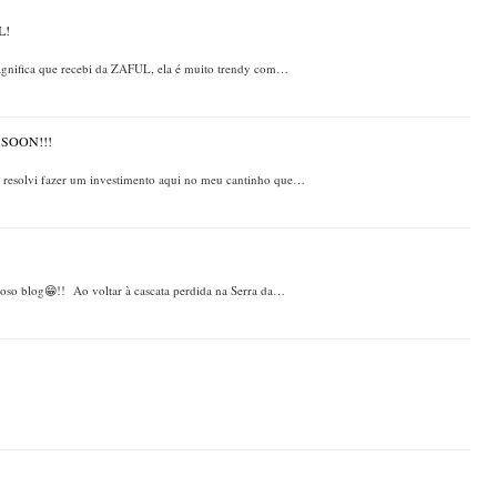
L!
 magnifica que recebi da ZAFUL, ela é muito trendy com…
SOON!!!
, resolvi fazer um investimento aqui no meu cantinho que…
hoso blog😁!! Ao voltar à cascata perdida na Serra da…