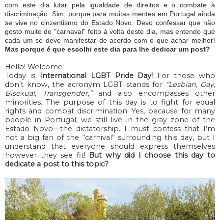
com este dia lutar pela igualdade de direitos e o combate à
discriminação. Sim, porque para muitas mentes em Portugal ainda
se vive no cinzentismo do Estado Novo. Devo confessar que não
gosto muito do "carnaval" feito à volta deste dia, mas entendo que
cada um se deve manifestar de acordo com o que achar melhor!
Mas porque é que escolhi este dia para lhe dedicar um post?
Hello! Welcome!
Today is
International LGBT Pride Day!
For those who
don’t know, the acronym LGBT stands for
“Lesbian, Gay,
Bisexual, Transgender,”
and also encompasses other
minorities. The purpose of this day is to fight for equal
rights and combat discrimination. Yes, because for many
people in Portugal, we still live in the gray zone of the
Estado Novo—the dictatorship. I must confess that I’m
not a big fan of the “carnival” surrounding this day, but I
understand that everyone should express themselves
however they see fit!
But why did I choose this day to
dedicate a post to this topic?