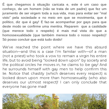
É que chegamos à situação caricata e, este é um caso que
conheço, de um homem (não se trata de um padre) que fez um
juramento de ser virgem toda a sua vida, mas para evitar ser "mal
visto" pela sociedade e no meio em que se movimenta, que é
político, diz que é gay! E faz-se acompanhar por gays para que
deste modo se confirme uma mentira. Reparem que a castidade
(que merece todo o respeito) é mais mal vista do que a
homossexualidade (que também merece todo o nosso respeito)!
Só posso concluir que está tudo doido!
We’ve reached the point where we have this absurd
situation—and this is a case I’m familiar with—of a man
(not a priest) who took a vow to remain a virgin his entire
life, but to avoid being “looked down upon” by society and
the political circles he moves in, he claims to be gay! And
he surrounds himself with gay men to help confirm this
lie. Notice that chastity (which deserves every respect) is
looked down upon more than homosexuality
(who also
deserves our utmost respect)!
I can only conclude that
everyone has gone mad!