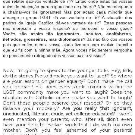
que relatei dão-vos vontade de rir? Então onde estão as vossas
aulas de educação para a igualdade de género? Não me obriguem
a chamar-vos de ignorantes! Mas por acaso cada minoria que
abrange o grupo LGBT dá-vos vontade de rir? A situação dos
padres da Igreja Católica dá-vos vontade de rir? Estas pessoas
não merecem o vosso respeito? ou merecem o vosso gozo?
Vocês são assim tão ignorantes, incultos, analfabetos,
iletrados, grosseiros, mas diplomados?
Já não falo dos vossos
pais que enfim, nem a vossa ajuda tiveram para evoluir, trabalho
que eu fiz com a minha mãe. Agora vocês não sentem vergonha
do pensamento retrógado dos vossos pais e vossos?
Now, I’m going to speak to the younger folks. Hey, kids,
do the stories I’ve told make you want to laugh? So where
are your lessons on gender equality? Don’t make me call
you ignorant! But does every single minority within the
LGBT community make you want to laugh? Does the
situation with Catholic priests make you want to laugh?
Don’t these people deserve your respect? Or do they
deserve your mockery?
Are you really that ignorant,
uneducated, illiterate, crude, yet college-educated?
I won’t
even mention your parents, who, after all, didn’t even
have your help to evolve—work that I did with my own
mother. Don’t you feel ashamed of your parents’