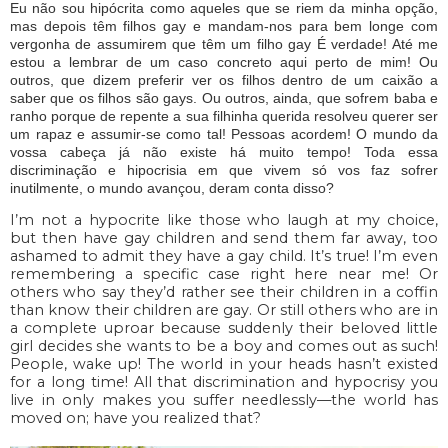
Eu não sou hipócrita como aqueles que se riem da minha opção,
mas depois têm filhos gay e mandam-nos para bem longe com
vergonha de assumirem que têm um filho gay É verdade! Até me
estou a lembrar de um caso concreto aqui perto de mim! Ou
outros, que dizem preferir ver os filhos dentro de um caixão a
saber que os filhos são gays. Ou outros, ainda, que sofrem baba e
ranho porque de repente a sua filhinha querida resolveu querer ser
um rapaz e assumir-se como tal! Pessoas acordem! O mundo da
vossa cabeça já não existe há muito tempo! Toda essa
discriminação e hipocrisia em que vivem só vos faz sofrer
inutilmente, o mundo avançou, deram conta disso?
I’m not a hypocrite like those who laugh at my choice,
but then have gay children and send them far away, too
ashamed to admit they have a gay child. It’s true! I’m even
remembering a specific case right here near me! Or
others who say they’d rather see their children in a coffin
than know their children are gay. Or still others who are in
a complete uproar because suddenly their beloved little
girl decides she wants to be a boy and comes out as such!
People, wake up! The world in your heads hasn’t existed
for a long time! All that discrimination and hypocrisy you
live in only makes you suffer needlessly—the world has
moved on; have you realized that?