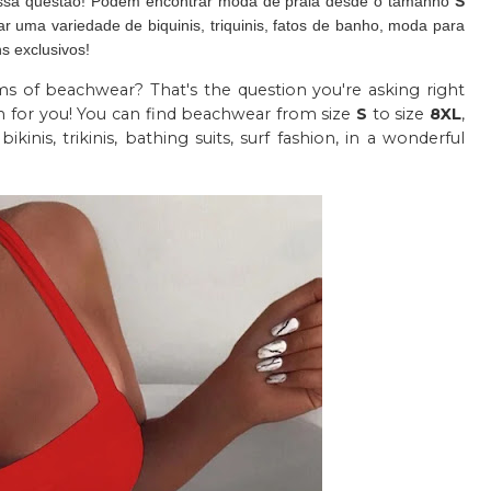
 essa questão! Podem encontrar moda de praia desde o tamanho
S
ar uma variedade de biquinis, triquinis, fatos de banho, moda para
s exclusivos!
s of beachwear? That's the question you're asking right
on for you! You can find beachwear from size
S
to size
8XL
,
ikinis, trikinis, bathing suits, surf fashion, in a wonderful