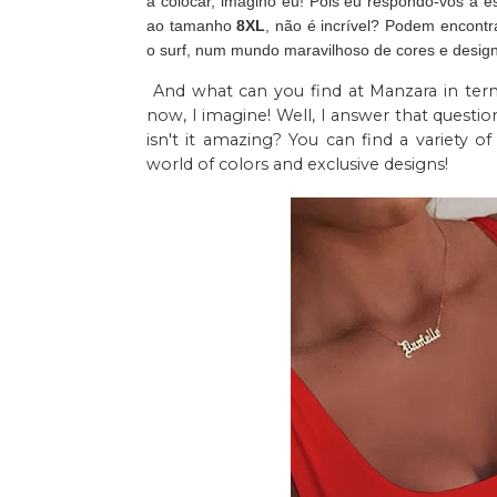
a colocar, imagino eu! Pois eu respondo-vos a
ao tamanho
8XL
, não é incrível? Podem encontr
o surf, num mundo maravilhoso de cores e design
And what can you find at Manzara in term
now, I imagine! Well, I answer that questi
isn't it amazing? You can find a variety of b
world of colors and exclusive designs!