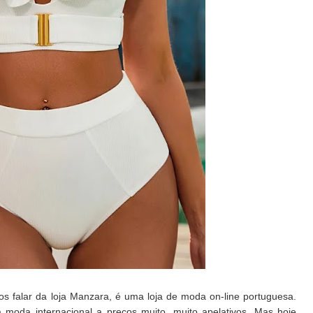
s falar da loja Manzara, é uma loja de moda on-line portuguesa.
 moda internacional a preços muito, muito apelativos. Mas hoje