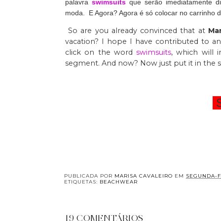
palavra
swimsuits
que serão imediatamente dir
moda. E Agora? Agora é só colocar no carrinho d
So are you already convinced that at
Ma
vacation? I hope I have contributed to an
click on the word
swimsuits
, which will 
segment. And now? Now just put it in the 
S
PUBLICADA POR
MARISA CAVALEIRO
EM
SEGUNDA-FE
ETIQUETAS:
BEACHWEAR
19 COMENTÁRIOS