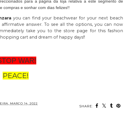
eccionados para a página da loja relativa a este segmento de
e compras e sonhar com dias felizes!!
nzara
you can find your beachwear for your next beach
 affirmative answer. To see all the options, you can now
immediately take you to the store page for this fashion
shopping cart and dream of happy days!!
TOP WAR!
PEACE!
IRA, MARÇO 14, 2022
SHARE: