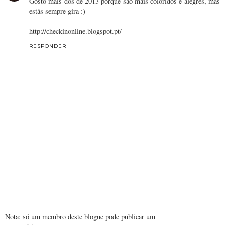
Gosto mais dos de 2013 porque são mais coloridos e alegres, mas
estás sempre gira :)
http://checkinonline.blogspot.pt/
RESPONDER
Nota: só um membro deste blogue pode publicar um