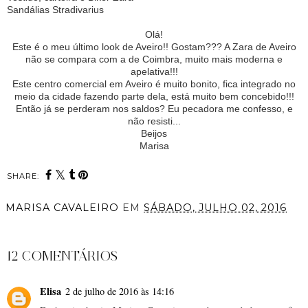
Sandálias Stradivarius
Olá!
Este é o meu
último look de Aveiro!! Gostam??? A Zara de Aveiro
não se compara com a de Coimbra, muito mais moderna e
apelativa!!!
Este centro comercial em Aveiro é muito bonito, fica integrado no
meio da cidade fazendo parte dela, está muito bem concebido!!!
Então já se perderam nos saldos? Eu pecadora me confesso, e
não resisti...
Beijos
Marisa
SHARE:
MARISA CAVALEIRO
EM
SÁBADO, JULHO 02, 2016
PARTILHAR
12 COMENTÁRIOS
Elisa
2 de julho de 2016 às 14:16