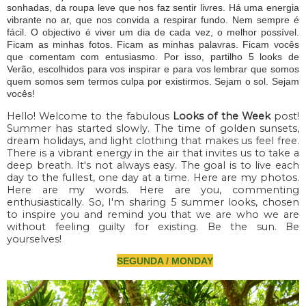
sonhadas, da roupa leve que nos faz sentir livres. Há uma energia
vibrante no ar, que nos convida a respirar fundo. Nem sempre é
fácil. O objectivo é viver um dia de cada vez, o melhor possível.
Ficam as minhas fotos. Ficam as minhas palavras. Ficam vocês
que comentam com entusiasmo. Por isso, partilho 5 looks de
Verão, escolhidos para vos inspirar e para vos lembrar que somos
quem somos sem termos culpa por existirmos. Sejam o sol. Sejam
vocês!
Hello! Welcome to the fabulous
Looks of the Week
post!
Summer has started slowly. The time of golden sunsets,
dream holidays, and light clothing that makes us feel free.
There is a vibrant energy in the air that invites us to take a
deep breath. It's not always easy.
The goal is to live each
day to the fullest, one day at a time.
Here are my photos.
Here are my words. Here are you, commenting
enthusiastically. So, I'm sharing 5 summer looks, chosen
to inspire you and remind you that we are who we are
without feeling guilty for existing. Be the sun. Be
yourselves!
SEGUNDA / MONDAY