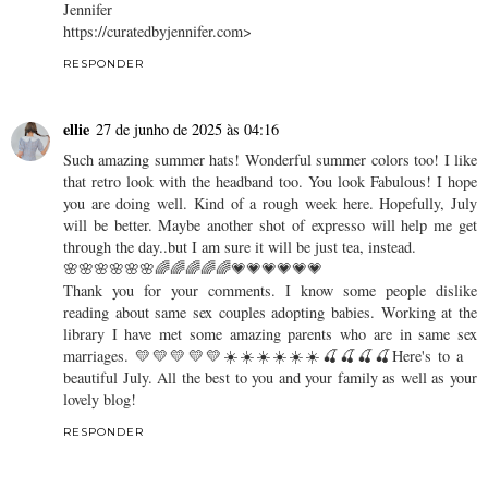
Jennifer
https://curatedbyjennifer.com>
RESPONDER
ellie
27 de junho de 2025 às 04:16
Such amazing summer hats! Wonderful summer colors too! I like
that retro look with the headband too. You look Fabulous! I hope
you are doing well. Kind of a rough week here. Hopefully, July
will be better. Maybe another shot of expresso will help me get
through the day..but I am sure it will be just tea, instead.
🌸🌸🌸🌸🌸🌸🌈🌈🌈🌈🌈💗💗💗💗💗💗
Thank you for your comments. I know some people dislike
reading about same sex couples adopting babies. Working at the
library I have met some amazing parents who are in same sex
marriages. 💛💛💛💛💛☀️☀️☀️☀️☀️☀️🍒🍒🍒🍒Here's to a
beautiful July. All the best to you and your family as well as your
lovely blog!
RESPONDER