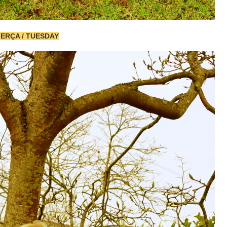
T
ERÇA / TUESDAY