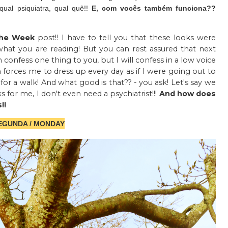
qual psiquiatra, qual quê!!
E, com vocês também funciona??
the Week
post!! I have to tell you that these looks were
what you are reading! But you can rest assured that next
n confess one thing to you, but I will confess in a low voice
ion forces me to dress up every day as if I were going out to
 for a walk! And what good is that?? - you ask! Let's say we
 for me, I don't even need a psychiatrist!!!
And how does
!!
EGUNDA / MONDAY