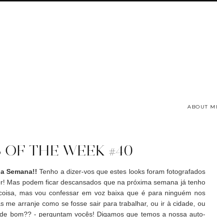
ABOUT M
 OF THE WEEK #40
a Semana!!
Tenho a dizer-vos que estes looks foram fotografados
er! Mas podem ficar descansados que na próxima semana já tenho
 coisa, mas vou confessar em voz baixa que é para ninguém nos
as me arranje como se fosse sair para trabalhar, ou ir à cidade, ou
m de bom?? - perguntam vocês! Digamos que temos a nossa auto-