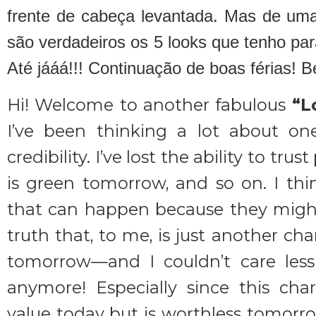
frente de cabeça levantada. Mas de uma
são verdadeiros os 5 looks que tenho pa
Até jááá!!! Continuação de boas férias! Be
Hi! Welcome to another fabulous
“L
I’ve been thinking a lot about one
credibility. I’ve lost the ability to tr
is green tomorrow, and so on. I thin
that can happen because they migh
truth that, to me, is just another ch
tomorrow—and I couldn’t care less
anymore! Especially since this cha
value today but is worthless tomorrow! 