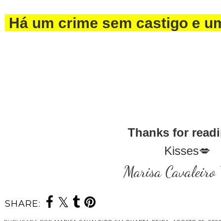
Há um crime sem castigo e u
Thanks for readi
Kisses💋
Marisa Cavaleiro 
SHARE: