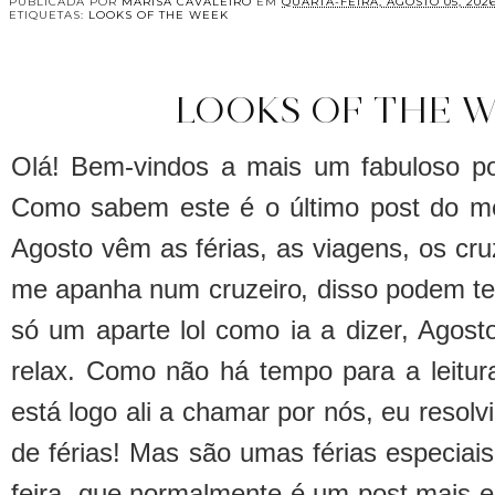
PUBLICADA POR
MARISA CAVALEIRO
EM
QUARTA-FEIRA, AGOSTO 05, 202
ETIQUETAS:
LOOKS OF THE WEEK
LOOKS OF THE W
Olá! Bem-vindos a mais um fabuloso p
Como sabem este é o último post do m
Agosto vêm as férias, as viagens, os cr
me apanha num cruzeiro, disso podem ter
só um aparte lol como ia a dizer, Agost
relax. Como não há tempo para a leitura
está logo ali a chamar por nós, eu resol
de férias! Mas são umas férias especiai
feira, que normalmente é um post mais 