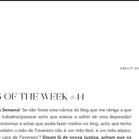
ABOUT M
 OF THE WEEK #44
a Semana!
Se não fosse esta rubrica do blog que me obriga a que
a trabalhar/passear acho que estava a sofrer de uma depressão!
intomas é achar que podia fazer melhor no blog, acho que tenho
ambém o mês de Fevereiro não é um mês fácil, é um mês atípico,
 cara de Fevereiro"!
Digam lá de vossa justiça, acham que os