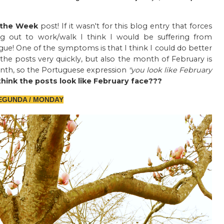
 the Week
post! If it wasn't for this blog entry that forces
ng out to work/walk I think I would be suffering from
gue! One of the symptoms is that I think I could do better
 the posts very quickly, but also the month of February is
month, so the Portuguese expression
"you look like February
think the posts look like February face???
GUNDA / MONDAY