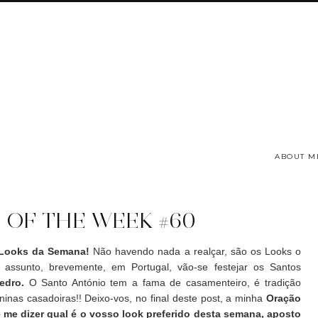
ABOUT M
 OF THE WEEK #60
Looks da Semana!
Não havendo nada a realçar, são os Looks o
ssunto, brevemente, em Portugal, vão-se festejar os Santos
edro.
O Santo António tem a fama de casamenteiro, é tradição
nas casadoiras!! Deixo-vos, no final deste post, a minha
Oração
 me dizer qual é o vosso look preferido desta semana, aposto