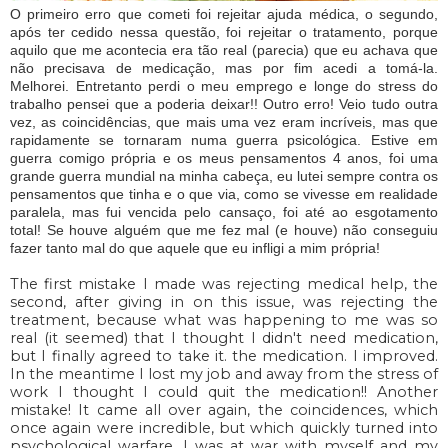
O primeiro erro que cometi foi rejeitar ajuda médica, o segundo,
após ter cedido nessa questão, foi rejeitar o tratamento, porque
aquilo que me acontecia era tão real (parecia) que eu achava que
não precisava de medicação, mas por fim acedi a tomá-la.
Melhorei. Entretanto perdi o meu emprego e longe do stress do
trabalho pensei que a poderia deixar!! Outro erro! Veio tudo outra
vez, as coincidências, que mais uma vez eram incríveis, mas que
rapidamente se tornaram numa guerra psicológica. Estive em
guerra comigo própria e os meus pensamentos 4 anos, foi uma
grande guerra mundial na minha cabeça, eu lutei sempre contra os
pensamentos que tinha e o que via, como se vivesse em realidade
paralela, mas fui vencida pelo cansaço, foi até ao esgotamento
total! Se houve alguém que me fez mal (e houve) não conseguiu
fazer tanto mal do que aquele que eu infligi a mim própria!
The first mistake I made was rejecting medical help, the
second, after giving in on this issue, was rejecting the
treatment, because what was happening to me was so
real (it seemed) that I thought I didn't need medication,
but I finally agreed to take it. the medication. I improved.
In the meantime I lost my job and away from the stress of
work I thought I could quit the medication!! Another
mistake! It came all over again, the coincidences, which
once again were incredible, but which quickly turned into
psychological warfare. I was at war with myself and my