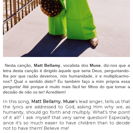
Nesta canção,
Matt Bellamy
, vocalista dos
Muse
, diz-nos que a
letra desta canção é dirigido àquele que seria Deus, perguntando-
lhe por que razão devemos, nós humanidade, ir e multiplicarmo-
nos? Qual o sentido disto? Eu também faço a mim própria essa
pergunta! Até porque é muito mais fácil ter filhos do que tomar a
decisão de não os ter! Acreditem!
In this song,
Matt Bellamy
,
Muse
’s lead singer, tells us that
the lyrics are addressed to God, asking Him why we, as
humanity, should go forth and multiply. What’s the point
of it all? I ask myself that very same question! Especially
since it’s so much easier to have children than to decide
not to have them! Believe me!