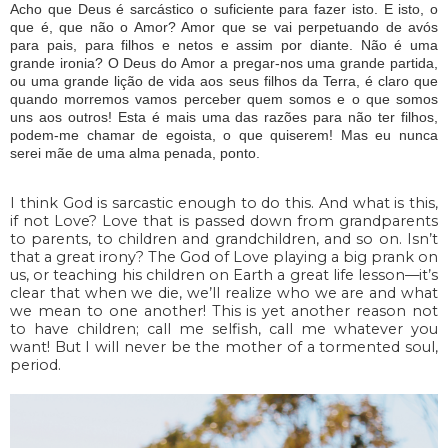
Acho que Deus é sarcástico o suficiente para fazer isto. E isto, o
que é, que não o Amor? Amor que se vai perpetuando de avós
para pais, para filhos e netos e assim por diante. Não é uma
grande ironia? O Deus do Amor a pregar-nos uma grande partida,
ou uma grande lição de vida aos seus filhos da Terra, é claro que
quando morremos vamos perceber quem somos e o que somos
uns aos outros! Esta é mais uma das razões para não ter filhos,
podem-me chamar de egoista, o que quiserem! Mas eu nunca
serei mãe de uma alma penada, ponto.
I think God is sarcastic enough to do this. And what is this,
if not Love? Love that is passed down from grandparents
to parents, to children and grandchildren, and so on. Isn’t
that a great irony? The God of Love playing a big prank on
us, or teaching his children on Earth a great life lesson—it’s
clear that when we die, we’ll realize who we are and what
we mean to one another! This is yet another reason not
to have children; call me selfish, call me whatever you
want! But I will never be the mother of a tormented soul,
period.