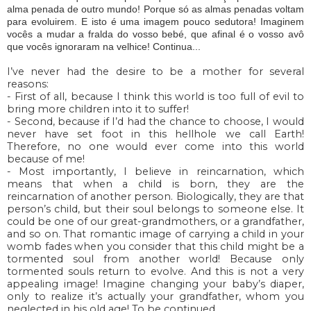
alma penada de outro mundo! Porque só as almas penadas voltam
para evoluirem. E isto é uma imagem pouco sedutora! Imaginem
vocês a mudar a fralda do vosso bebé, que afinal é o vosso avô
que vocês ignoraram na velhice! Continua...
I’ve never had the desire to be a mother for several
reasons:
- First of all, because I think this world is too full of evil to
bring more children into it to suffer!
- Second, because if I’d had the chance to choose, I would
never have set foot in this hellhole we call Earth!
Therefore, no one would ever come into this world
because of me!
- Most importantly, I believe in reincarnation, which
means that when a child is born, they are the
reincarnation of another person. Biologically, they are that
person’s child, but their soul belongs to someone else. It
could be one of our great-grandmothers, or a grandfather,
and so on. That romantic image of carrying a child in your
womb fades when you consider that this child might be a
tormented soul from another world! Because only
tormented souls return to evolve. And this is not a very
appealing image! Imagine changing your baby’s diaper,
only to realize it’s actually your grandfather, whom you
neglected in his old age! To be continued...