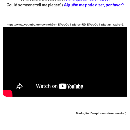
Could someone tell me please? /
Alguém me pode dizer, por favor?
https://www.youtube.com/watch?v=-EPobOd-i-g&list=RD-EPobOd-i-g&start_radio=1
Tradução: DeepL.com (free version)