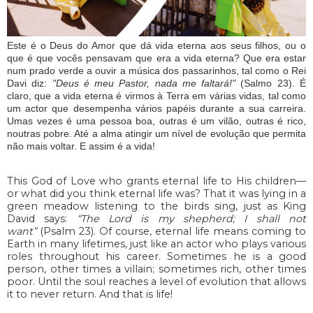
Este é o Deus do Amor que dá vida eterna aos seus filhos, ou o
que é que vocês pensavam que era a vida eterna? Que era estar
num prado verde a ouvir a música dos passarinhos, tal como o Rei
Davi diz:
"Deus é meu Pastor, nada me faltará!"
(Salmo 23). É
claro, que a vida eterna é virmos à Terra em várias vidas, tal como
um actor que desempenha vários papéis durante a sua carreira.
Umas vezes é uma pessoa boa, outras é um vilão, outras é rico,
noutras pobre. Até a alma atingir um nível de evolução que permita
não mais voltar. E assim é a vida!
This God of Love who grants eternal life to His children—
or what did you think eternal life was? That it was lying in a
green meadow listening to the birds sing, just as King
David says:
“The Lord is my shepherd; I shall not
want”
(Psalm 23). Of course, eternal life means coming to
Earth in many lifetimes, just like an actor who plays various
roles throughout his career. Sometimes he is a good
person, other times a villain; sometimes rich, other times
poor. Until the soul reaches a level of evolution that allows
it to never return. And that is life!