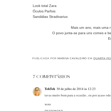
Look total Zara
Óculos Parfois
Sandálias Stradivarius
Mais um ano, mais uma ro
O povo junta-se para uns comes e be
Es
PUBLICADA POR
MARISA CAVALEIRO
EM
QUARTA-FEI
7 COMENTÁRIOS
TehTeh
30 de julho de 2014 às 12:23
tavas muito bem para a ocasião.. eu por acaso od
xoxo
RESPONDER