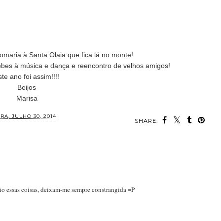
maria à Santa Olaia que fica lá no monte!
bes à música e dança e reencontro de velhos amigos!
te ano foi assim!!!!
Beijos
Marisa
RA, JULHO 30, 2014
SHARE:
eio essas coisas, deixam-me sempre constrangida =P