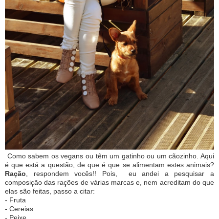
Como sabem os vegans ou têm um gatinho ou um cãozinho. Aqui
é que está a questão, de que é que se alimentam estes animais?
Ração
, respondem vocês!! Pois, eu andei a pesquisar a
composição das rações de várias marcas e, nem acreditam do que
elas são feitas, passo a citar:
- Fruta
- Cereias
- Peixe