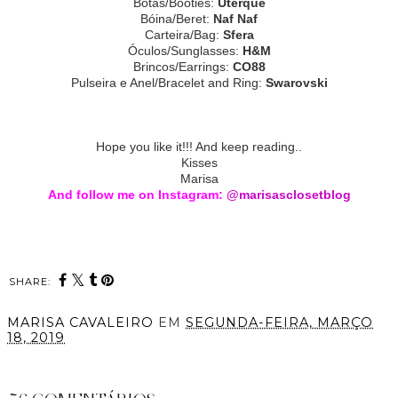
Botas/Booties:
Uterque
Bóina/Beret:
Naf Naf
Carteira/Bag:
Sfera
Óculos/Sunglasses:
H&M
Brincos/Earrings:
CO88
Pulseira e Anel/Bracelet and Ring:
Swarovski
Hope you like it!!! And keep reading..
Kisses
Marisa
And follow me on Instagram:
@marisasclosetblog
SHARE:
MARISA CAVALEIRO
EM
SEGUNDA-FEIRA, MARÇO
18, 2019
PARTILHAR