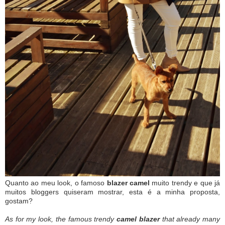
Quanto ao meu look, o famoso
blazer camel
muito trendy e que já
muitos bloggers quiseram mostrar, esta é a minha proposta,
gostam?
As for my look, the famous trendy
camel blazer
that already many