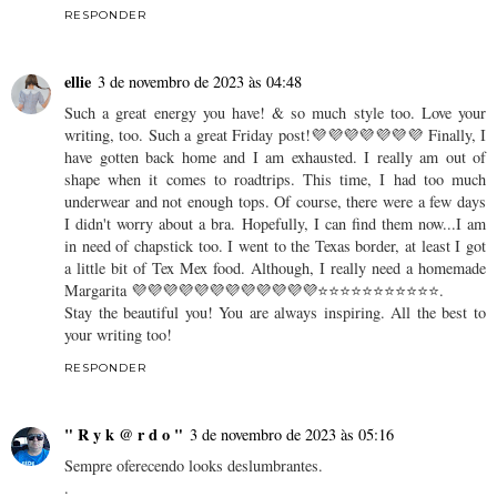
RESPONDER
ellie
3 de novembro de 2023 às 04:48
Such a great energy you have! & so much style too. Love your
writing, too. Such a great Friday post!💜💜💜💜💜💜💜 Finally, I
have gotten back home and I am exhausted. I really am out of
shape when it comes to roadtrips. This time, I had too much
underwear and not enough tops. Of course, there were a few days
I didn't worry about a bra. Hopefully, I can find them now...I am
in need of chapstick too. I went to the Texas border, at least I got
a little bit of Tex Mex food. Although, I really need a homemade
Margarita 💜💜💜💜💜💜💜💜💜💜💜💜⭐⭐⭐⭐⭐⭐⭐⭐⭐⭐⭐.
Stay the beautiful you! You are always inspiring. All the best to
your writing too!
RESPONDER
" R y k @ r d o "
3 de novembro de 2023 às 05:16
Sempre oferecendo looks deslumbrantes.
.