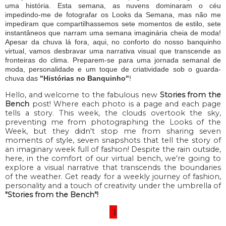
uma história. Esta semana, as nuvens dominaram o céu
impedindo-me de fotografar os Looks da Semana, mas não me
impediram que compartilhassemos sete momentos de estilo, sete
instantâneos que narram uma semana imaginária cheia de moda!
Apesar da chuva lá fora, aqui, no conforto do nosso banquinho
virtual, vamos desbravar uma narrativa visual que transcende as
fronteiras do clima. Preparem-se para uma jornada semanal de
moda, personalidade e um toque de criatividade sob o guarda-
chuva das
"Histórias no Banquinho"
!
Hello, and welcome to the fabulous new
Stories from the
Bench
post! Where each photo is a page and each page
tells a story. This week, the clouds overtook the sky,
preventing me from photographing the Looks of the
Week, but they didn't stop me from sharing seven
moments of style, seven snapshots that tell the story of
an imaginary week full of fashion! Despite the rain outside,
here, in the comfort of our virtual bench, we're going to
explore a visual narrative that transcends the boundaries
of the weather. Get ready for a weekly journey of fashion,
personality and a touch of creativity under the umbrella of
"Stories from the Bench"!
1