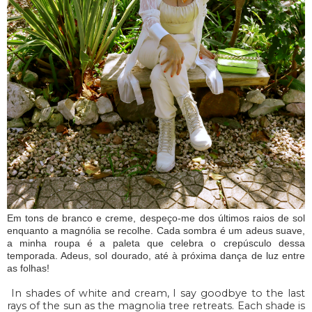
Em tons de branco e creme, despeço-me dos últimos raios de sol
enquanto a magnólia se recolhe. Cada sombra é um adeus suave,
a minha roupa é a paleta que celebra o crepúsculo dessa
temporada. Adeus, sol dourado, até à próxima dança de luz entre
as folhas!
In shades of white and cream, I say goodbye to the last
rays of the sun as the magnolia tree retreats. Each shade is