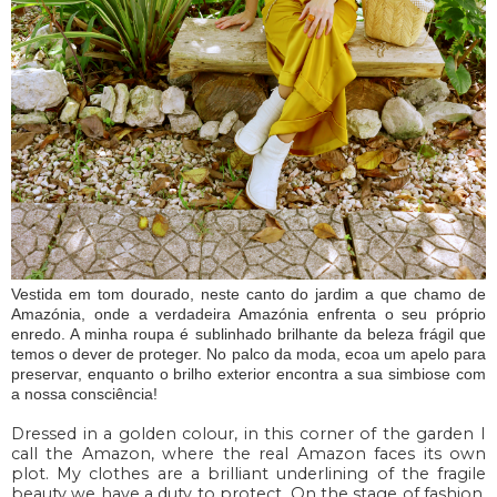
Vestida em tom dourado, neste canto do jardim a que chamo de
Amazónia, onde a verdadeira Amazónia enfrenta o seu próprio
enredo. A minha roupa é sublinhado brilhante da beleza frágil que
temos o dever de proteger. No palco da moda, ecoa um apelo para
preservar, enquanto o brilho exterior encontra a sua simbiose com
a nossa consciência!
Dressed in a golden colour, in this corner of the garden I
call the Amazon, where the real Amazon faces its own
plot. My clothes are a brilliant underlining of the fragile
beauty we have a duty to protect. On the stage of fashion,