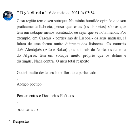
" R y k @ r d o "
6 de maio de 2021 às 03:34
Casa região tem o seu sotaque. Na minha humilde opinião que sou
praticamente lisboeta, penso que, estes (os lisboetas) são os que
têm um sotaque menos acentuado, ou seja, que se nota menos. Por
exemplo, em Cascais - pertissimo de Lisboa - os seus naturais, já
falam de uma forma muito diferente dos lisboetas. Os naturais
do/s Alentejo/s (Alto e Baixo) , os naturais do Norte, os da zona
do Algarve, têm um sotaque muito próprio que os define e
distingue, Nada contra. O meu total respeito
Gostei muito deste seu look florido e perfumado
.
Abraço poético
.
Pensamentos e Devaneios Poéticos
.
RESPONDER
Respostas