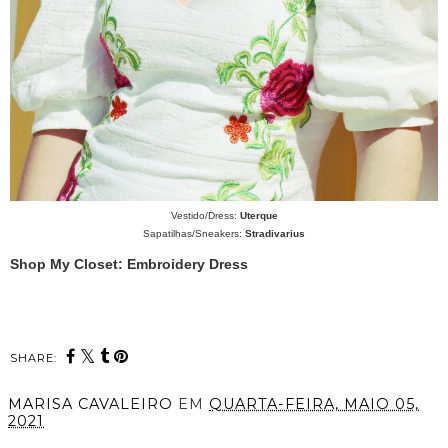
Vestido/Dress:
Uterque
Sapatilhas/Sneakers:
Stradivarius
Shop My Closet: Embroidery Dress
SHARE:
MARISA CAVALEIRO
EM
QUARTA-FEIRA, MAIO 05,
2021