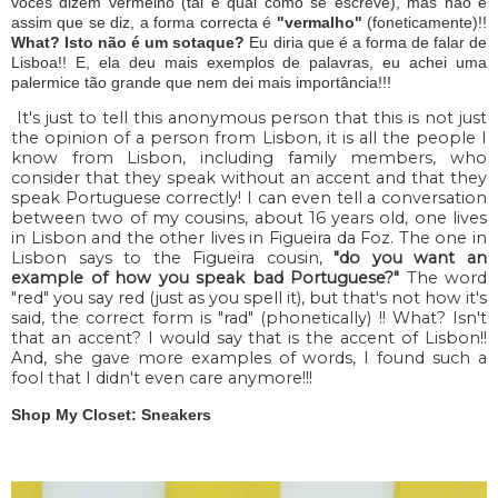
vocês dizem vermelho (tal e qual como se escreve), mas não é
assim que se diz, a forma correcta é
"vermalho"
(foneticamente)!!
What? Isto não é um sotaque?
Eu diria que é a forma de falar de
Lisboa!! E, ela deu mais exemplos de palavras, eu achei uma
palermice tão grande que nem dei mais importância!!!
It's just to tell this anonymous person that this is not just
the opinion of a person from Lisbon, it is all the people I
know from Lisbon, including family members, who
consider that they speak without an accent and that they
speak Portuguese correctly! I can even tell a conversation
between two of my cousins, about 16 years old, one lives
in Lisbon and the other lives in Figueira da Foz. The one in
Lisbon says to the Figueira cousin,
"do you want an
example of how you speak bad Portuguese?"
The word
"red" you say red (just as you spell it), but that's not how it's
said, the correct form is "rad" (phonetically) !! What? Isn't
that an accent? I would say that is the accent of Lisbon!!
And, she gave more examples of words, I found such a
fool that I didn't even care anymore!!!
Shop My Closet: Sneakers