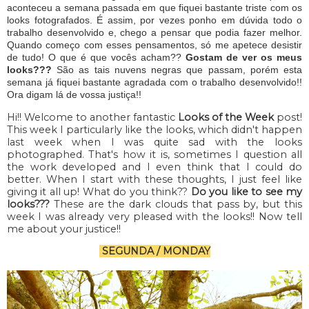
aconteceu a semana passada em que fiquei bastante triste com os
looks fotografados. É assim, por vezes ponho em dúvida todo o
trabalho desenvolvido e, chego a pensar que podia fazer melhor.
Quando começo com esses pensamentos, só me apetece desistir
de tudo! O que é que vocês acham??
Gostam de ver os meus
looks???
São as tais nuvens negras que passam, porém esta
semana já fiquei bastante agradada com o trabalho desenvolvido!!
Ora digam lá de vossa justiça!!
Hi!! Welcome to another fantastic
Looks of the Week
post!
This week I particularly like the looks, which didn't happen
last week when I was quite sad with the looks
photographed. That's how it is, sometimes I question all
the work developed and I even think that I could do
better. When I start with these thoughts, I just feel like
giving it all up! What do you think??
Do you like to see my
looks???
These are the dark clouds that pass by, but this
week I was already very pleased with the looks!! Now tell
me about your justice!!
SEGUNDA / MONDAY