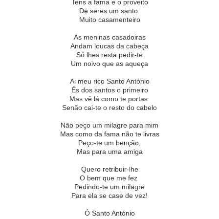
Tens a fama e o proveito
De seres um santo
Muito casamenteiro
As meninas casadoiras
Andam loucas da cabeça
Só lhes resta pedir-te
Um noivo que as aqueça
Ai meu rico Santo António
És dos santos o primeiro
Mas vê lá como te portas
Senão cai-te o resto do cabelo
Não peço um milagre para mim
Mas como da fama não te livras
Peço-te um benção,
Mas para uma amiga
Quero retribuir-lhe
O bem que me fez
Pedindo-te um milagre
Para ela se case de vez!
Ó Santo António