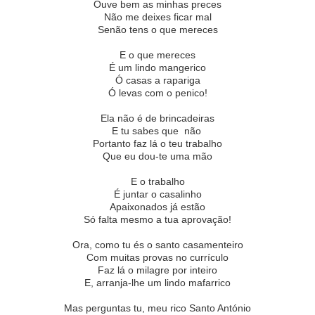
Ouve bem as minhas preces
Não me deixes ficar mal
Senão tens o que mereces
E o que mereces
É um lindo mangerico
Ó casas a rapariga
Ó levas com o penico!
Ela não é de brincadeiras
E tu sabes que não
Portanto faz lá o teu trabalho
Que eu dou-te uma mão
E o trabalho
É juntar o casalinho
Apaixonados já estão
Só falta mesmo a tua aprovação!
Ora, como tu és o santo casamenteiro
Com muitas provas no currículo
Faz lá o milagre por inteiro
E, arranja-lhe um lindo mafarrico
Mas perguntas tu, meu rico Santo António