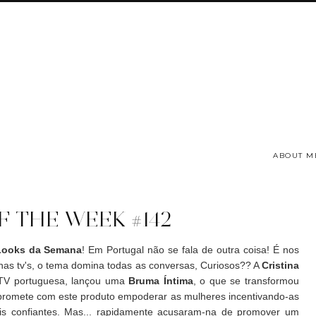
ABOUT M
F THE WEEK #142
Looks da Semana
! Em Portugal não se fala de outra coisa! É nos
é nas tv's, o tema domina todas as conversas, Curiosos?? A
Cristina
 TV portuguesa, lançou uma
Bruma Íntima
, o que se transformou
a promete com este produto empoderar as mulheres incentivando-as
is confiantes. Mas... rapidamente acusaram-na de promover um