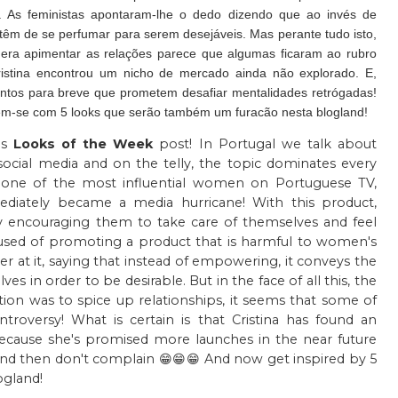
. As feministas apontaram-lhe o dedo dizendo que ao invés de
têm de se perfumar para serem desejáveis. Mas perante tudo isto,
 era apimentar as relações parece que algumas ficaram ao rubro
istina encontrou um nicho de mercado ainda não explorado. E,
tos para breve que prometem desafiar mentalidades retrógadas!
rem-se com 5 looks que serão também um furacão nesta blogland!
s
Looks of the Week
post! In Portugal we talk about
n social media and on the telly, the topic dominates every
one of the most influential women on Portuguese TV,
diately became a media hurricane! With this product,
encouraging them to take care of themselves and feel
ccused of promoting a product that is harmful to women's
er at it, saying that instead of empowering, it conveys the
in order to be desirable. But in the face of all this, the
tention was to spice up relationships, it seems that some of
oversy! What is certain is that Cristina has found an
ecause she's promised more launches in the near future
 And then don't complain 😁😁😁 And now get inspired by 5
ogland!