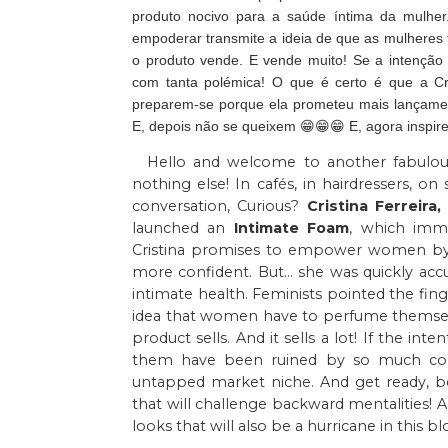
produto nocivo para a saúde íntima da mulher
empoderar transmite a ideia de que as mulheres 
o produto vende. E vende muito! Se a intenção
com tanta polémica! O que é certo é que a Cr
preparem-se porque ela prometeu mais lançamen
E, depois não se queixem 😁😁😁 E, agora inspi
Hello and welcome to another fabulou
nothing else! In cafés, in hairdressers, o
conversation, Curious?
Cristina Ferreira,
launched an
Intimate Foam
, which imme
Cristina promises to empower women by 
more confident. But... she was quickly a
intimate health. Feminists pointed the fing
idea that women have to perfume themselves 
product sells. And it sells a lot! If the in
them have been ruined by so much contr
untapped market niche. And get ready, b
that will challenge backward mentalities!
looks that will also be a hurricane in this bl