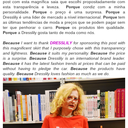
post com esta magnífica saia que escolhi propositadamente com
esta transparência e leveza.
Porque
condiz com a minha
personalidade.
Porque
o preço é uma surpresa.
Porque
a
Dresslily é uma líder de mercado a nível internacional.
Porque
tem
as últimas tendências de moda a preços que se podem pagar sem
ter que penhorar o carro.
Porque
os produtos têm qualidade.
Porque
a Dresslily gosta tanto de moda como nós.
Because
I want to thank
DRESSLILY
for sponsoring this post with
this magnificent skirt that I purposely chose with this transparency
and lightness.
Because
it suits my personality.
Because
the price
is a surprise.
Because
Dresslily is an international brand leader.
Because
it has the latest fashion trends at prices that can be paid
without having to pledge the car.
Because
the products have
quality.
Because
Dresslily loves fashion as much as we do.