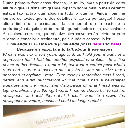
Numa primeira fase dessa doença, lia muito, mas a partir de certa
altura o que lia tinha um grande impacto sobre mim, o meu cérebro
estava tão activo que absorvia tudo o que lia. Ainda hoje me
lembro de textos que li, dos detalhes e até da pontuação! Nessa
altura tinha uma assinatura de um jornal e o impacto e a
perturbação daquilo que lia era tão grande sobre mim, avassalador
é a palavra correcta, que não tive alternativa senão telefonar para
o jornal a cancelar a assinatura, pois já não o conseguia ler.
C
hallenge 1+3 - One Rule (Challenge posts
here
and
here
)
Because it's important to talk about these issues.
When I was sick a few years ago and, as I told you, it was not a
depression that I had but another psychiatric problem.
In a first
phase of this disease, I read a lot, but from a certain point what I
read had a great impact on me, my brain was so active that I
absorbed everything I read.
Even today I remember texts I read,
details and even punctuation!
At that time I had a newspaper
signature and the impact and disturbance of what I read was so
big, overwhelming is the right word, I had no choice but to call the
newspaper and told them that I didn't want to receive the
newspaper anymore, because
I could no longer read it.